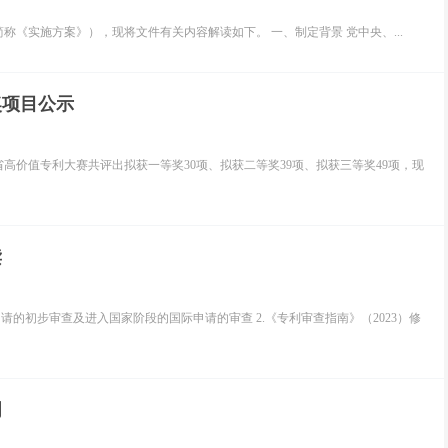
《实施方案》），现将文件有关内容解读如下。 一、制定背景 党中央、...
奖项目公示
价值专利大赛共评出拟获一等奖30项、拟获二等奖39项、拟获三等奖49项，现
读
的初步审查及进入国家阶段的国际申请的审查 2.《专利审查指南》（2023）修
明