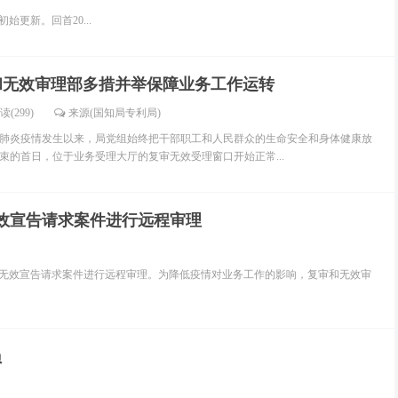
新。回首20...
和无效审理部多措并举保障业务工作运转
读(299)
来源(国知局专利局)
炎疫情发生以来，局党组始终把干部职工和人民群众的生命安全和身体健康放
束的首日，位于业务受理大厅的复审无效受理窗口开始正常...
无效宣告请求案件进行远程审理
无效宣告请求案件进行远程审理。为降低疫情对业务工作的影响，复审和无效审
员