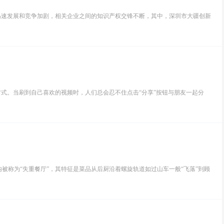
速发展和竞争加剧，相关企业之间的知识产权交锋不断，其中，深圳市大疆创新
式。当刷到自己喜欢的视频时，人们总会忍不住点击“分享”按钮与朋友一起分
称为“失重餐厅”，其特征是菜品从后厨沿着螺旋轨道如过山车一般“飞落”到顾