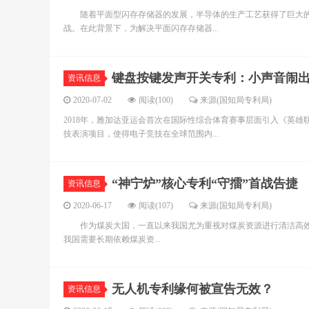
随着平面型闪存存储器的发展，半导体的生产工艺获得了巨大的
战。在此背景下，为解决平面闪存存储器...
键盘按键发声开关专利：小声音闹
资讯信息
2020-07-02
阅读(100)
来源(国知局专利局)
2018年，雅加达亚运会首次在国际性综合体育赛事层面引入《英雄联盟》
技表演项目，使得电子竞技在全球范围内...
“神宁炉”核心专利“守擂”首战告捷
资讯信息
2020-06-17
阅读(107)
来源(国知局专利局)
作为煤炭大国，一直以来我国尤为重视对煤炭资源进行清洁高效的
我国需要长期依赖煤炭资...
无人机专利缘何被宣告无效？
资讯信息