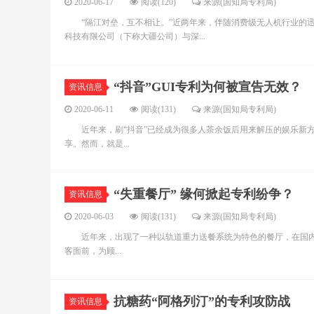
2020-06-17
阅读(120)
来源(国知局专利局)
“隔江对垒，互不相让。”近两年来，伴随消费级无人机行业的迅
科技有限公司（下称大疆公司）与深...
“抖音”GUI专利为何被宣告无效？
资讯信息
2020-06-11
阅读(131)
来源(国知局专利局)
近年来，刷“抖音”已经成为很多人茶余饭后用来解压的娱乐新方
享。然而，就是...
“失重餐厅” 缘何掀起专利纷争？
资讯信息
2020-06-03
阅读(131)
来源(国知局专利局)
近年来，出现了一种以轨道重力送餐系统为特色的餐厅，在国内被
客面前，为顾...
抗糖药“阿格列汀”的专利攻防战
资讯信息