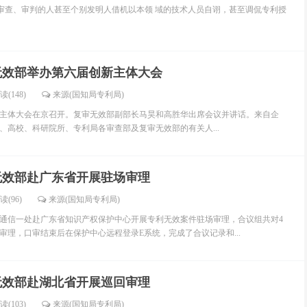
查、审判的人甚至个别发明人借机以本领 域的技术人员自诩，甚至调侃专利授
无效部举办第六届创新主体大会
读(148)
来源(国知局专利局)
体大会在京召开。复审无效部副部长马昊和高胜华出席会议并讲话。来自企
、高校、科研院所、专利局各审查部及复审无效部的有关人...
无效部赴广东省开展驻场审理
读(96)
来源(国知局专利局)
信一处赴广东省知识产权保护中心开展专利无效案件驻场审理，合议组共对4
审理，口审结束后在保护中心远程登录E系统，完成了合议记录和...
无效部赴湖北省开展巡回审理
读(103)
来源(国知局专利局)