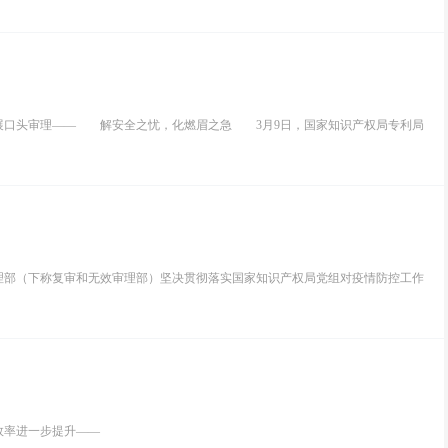
口头审理—— 解安全之忧，化燃眉之急 3月9日，国家知识产权局专利局
部（下称复审和无效审理部）坚决贯彻落实国家知识产权局党组对疫情防控工作
效率进一步提升——