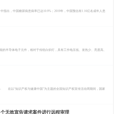
出，中国糖尿病患病率已达10.9%；2019年，中国预估有1.16亿名成年人患
将电能转化为光能的半导体电子元件，相对于传统白炽灯，具有工作电压低、发热少、亮度高、
 在以“知识产权与健康中国”为主题的全国知识产权宣传活动周期间，国家
多个无效宣告请求案件进行远程审理