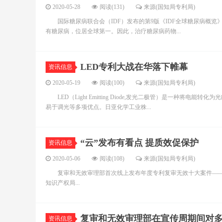
2020-05-28
阅读(131)
来源(国知局专利局)
国际糖尿病联合会（IDF）发布的第9版《IDF全球糖尿病概览》中指
有糖尿病，位居全球第一。因此，治疗糖尿病药物...
LED专利大战在华落下帷幕
资讯信息
2020-05-19
阅读(100)
来源(国知局专利局)
LED（Light Emitting Diode,发光二极管）是一种
易于调光等多项优点。日亚化学工业株...
“云”发布有看点 提质效促保护
资讯信息
2020-05-06
阅读(108)
来源(国知局专利局)
复审和无效审理部首次线上发布年度专利复审无效十大案件——
知识产权局...
复审和无效审理部在宣传周期间对
资讯信息