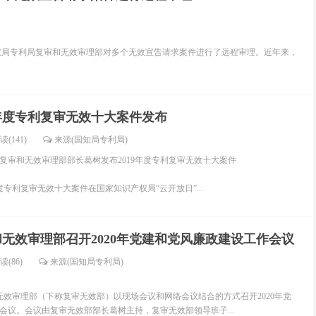
局专利局复审和无效审理部对多个无效宣告请求案件进行了远程审理。近年来，
9年度专利复审无效十大案件发布
读(141)
来源(国知局专利局)
复审和无效审理部部长葛树发布2019年度专利复审无效十大案件
度专利复审无效十大案件在国家知识产权局“云开放日”...
无效审理部召开2020年党建和党风廉政建设工作会议
读(86)
来源(国知局专利局)
效审理部（下称复审无效部）以现场会议和网络会议结合的方式召开2020年党
会议。会议由复审无效部部长葛树主持，复审无效部领导班子...