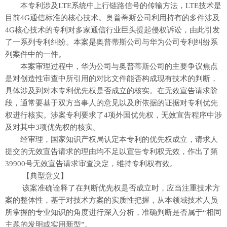
本专利涉及LTE系统中上行链路信号的传输方法，LTE技术是
目前4G通信标准的核心技术。奥普蒂斯公司利用持有的多件涉及
4G核心技术的专利对多家通信行业巨头提起侵权诉讼，由此引发
了一系列专利纠纷。本案是奥普蒂斯公司与华为公司专利纠纷系
列案件中的一件。
本案审理过程中，华为公司与奥普蒂斯公司的主要争议焦点
是对创造性审查中所引用的对比文件能否构成现有技术的判断，
具体涉及到对本专利优先权是否成立的核实。在无效宣告请求阶
段，通常要基于双方当事人的意见以及所依据的证据对专利优先
权进行核实。涉案专利要求了4项外国优先权，无效宣告程序中涉
及对其中3项优先权的核实。
经审理，国家知识产权局认定本专利的优先权成立，请求人
提交的无效宣告请求的理由均不足以宣告专利权无效，作出了第
39900号无效宣告请求审查决定，维持专利权有效。
【典型意义】
该案准确诠释了在判断优先权是否成立时，应当注重技术方
案的整体性，基于对技术方案的实质性把握，从本领域技术人员
所掌握的专业知识的角度进行深入分析，准确判断是否属于“相同
主题的发明或实用新型”。