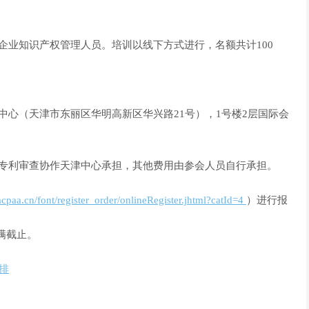
业知识产权管理人员。培训以线下方式进行，名额共计100
心（天津市东丽区华明高新区华兴路21号），1号楼2层国际会
专利审查协作天津中心承担，其他费用由参会人员自行承担。
cpaa.cn/font/register_order/onlineRegister.jhtml?catId=4
）进行报
额满截止。
排