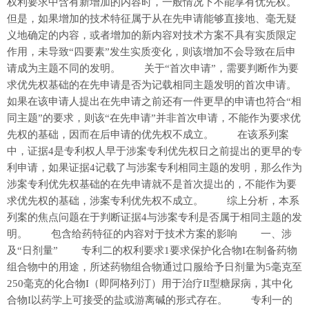
权利要求中含有新增加的内容时，一般情况下不能享有优先权。
但是，如果增加的技术特征属于从在先申请能够直接地、毫无疑
义地确定的内容，或者增加的新内容对技术方案不具有实质限定
作用，未导致“四要素”发生实质变化，则该增加不会导致在后申
请成为主题不同的发明。 关于“首次申请”，需要判断作为要
求优先权基础的在先申请是否为记载相同主题发明的首次申请。
如果在该申请人提出在先申请之前还有一件更早的申请也符合“相
同主题”的要求，则该“在先申请”并非首次申请，不能作为要求优
先权的基础，因而在后申请的优先权不成立。 在该系列案
中，证据4是专利权人早于涉案专利优先权日之前提出的更早的专
利申请，如果证据4记载了与涉案专利相同主题的发明，那么作为
涉案专利优先权基础的在先申请就不是首次提出的，不能作为要
求优先权的基础，涉案专利优先权不成立。 综上分析，本系
列案的焦点问题在于判断证据4与涉案专利是否属于相同主题的发
明。 包含给药特征的内容对于技术方案的影响 一、涉
及“日剂量” 专利二的权利要求1要求保护化合物I在制备药物
组合物中的用途，所述药物组合物通过口服给予日剂量为5毫克至
250毫克的化合物I（即阿格列汀）用于治疗II型糖尿病，其中化
合物I以药学上可接受的盐或游离碱的形式存在。 专利一的