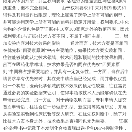
限定具体的剂型，并且权利要求1各组分的含量范围与证据4虽有
所重叠，但不完全相同。 由于权利要求1中未对制剂形式和
辅料及其用量作出限定，理论上涵盖了药学上所有可能的剂型，
并可能选用药学上所有可能的辅料并确定其用量，权利要求1中化
合物I的含量也包括了证据4中10至100毫克之外的数值范围，因此
权利要求1与证据4技术方案不同，不属于相同主题。 三、增
加实验内容对技术效果的影响 通常而言，技术方案是否相同
在优先权“四要素原则”中占主要地位，如果技术方案实质相同，
往往能够就此认定技术领域、技术问题和预期的技术效果相同。
然而在医药化学领域，技术效果是否相同在优先权“四要素原
则”中同样占据重要地位，并具有一定复杂性。一方面，当在后申
请要求享有优先权时，其在先申请应当已经完成，而并非仅仅提
出一个构想，医药化学领域的技术效果的预见性较差，往往需要
通过必要的实验数据来证明，使得本领域技术人员能够确认在先
申请已经完成。另一方面，对于药物发明而言，专利申请人提交
首次申请后，往往会进一步做新剂型、新应用等拓展研发，开展
从实验室实验到临床试验等深入研究。在优先权判断中，除了对
比技术方案本身之外，技术效果是否相同也尤为重要。 证据
4的说明书中记载了本发明化合物表现出选择性DPP-4抑制活性，