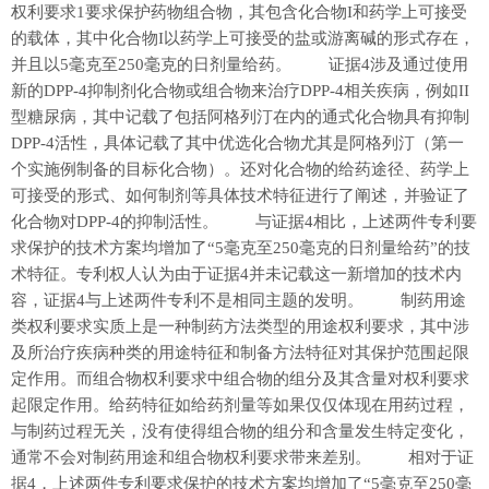
权利要求1要求保护药物组合物，其包含化合物I和药学上可接受
的载体，其中化合物I以药学上可接受的盐或游离碱的形式存在，
并且以5毫克至250毫克的日剂量给药。 证据4涉及通过使用
新的DPP-4抑制剂化合物或组合物来治疗DPP-4相关疾病，例如II
型糖尿病，其中记载了包括阿格列汀在内的通式化合物具有抑制
DPP-4活性，具体记载了其中优选化合物尤其是阿格列汀（第一
个实施例制备的目标化合物）。还对化合物的给药途径、药学上
可接受的形式、如何制剂等具体技术特征进行了阐述，并验证了
化合物对DPP-4的抑制活性。 与证据4相比，上述两件专利要
求保护的技术方案均增加了“5毫克至250毫克的日剂量给药”的技
术特征。专利权人认为由于证据4并未记载这一新增加的技术内
容，证据4与上述两件专利不是相同主题的发明。 制药用途
类权利要求实质上是一种制药方法类型的用途权利要求，其中涉
及所治疗疾病种类的用途特征和制备方法特征对其保护范围起限
定作用。而组合物权利要求中组合物的组分及其含量对权利要求
起限定作用。给药特征如给药剂量等如果仅仅体现在用药过程，
与制药过程无关，没有使得组合物的组分和含量发生特定变化，
通常不会对制药用途和组合物权利要求带来差别。 相对于证
据4，上述两件专利要求保护的技术方案均增加了“5毫克至250毫