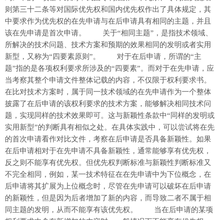
则第三十二条等对国际优先权和国内优先权作出了具体规定，其
中要求作为优先权的在先申请与在后申请具有相同的主题，并且
该在先申请是首次申请。 关于“相同主题”，是指技术领域、
所解决的技术问题、技术方案和预期的效果相同的发明或者实用
新型，又称为“四要素原则”。 对于在后申请，所谓的“主
题”指的是各项权利要求所涉及的“四要素”。而对于在先申请，应
当考察其整个申请文件整体记载的内容，不仅限于权利要求书。
在比对技术方案时，属于同一技术领域的在先申请作为一个整体
披露了在后申请的该权利要求的技术方案，能够解决相同技术问
题，实现同样的技术效果即可。这与新颖性条款中“同样的发明或
实用新型”的判断具有相似之处。在具体实践中，可以尝试将在先
的首次申请看作对比文件，考察在后申请是否具备新颖性。如果
在后申请相对于在先申请不具备新颖性，通常能够享有优先权，
反之则不能享有优先权。但优先权判断标准与新颖性判断标准又
不完全相同，例如，某一技术特征在在先申请中为下位概念，在
后申请将其扩展为上位概念时，尽管在先申请可以破坏在后申请
的新颖性，但是因为后者增加了新的内容，而导致二者不属于相
同主题的发明，从而不能享有该优先权。 当在后申请的某项