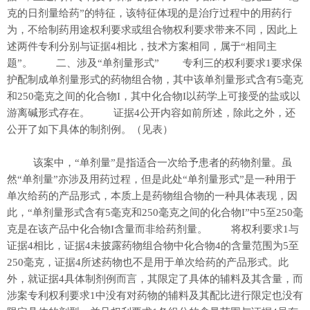
克的日剂量给药”的特征，该特征体现的是治疗过程中的用药行
为，不给制药用途权利要求或组合物权利要求带来不同，因此上
述两件专利分别与证据4相比，技术方案相同，属于“相同主
题”。 二、涉及“单剂量形式” 专利三的权利要求1要求保
护配制成单剂量形式的药物组合物，其中该单剂量形式含有5毫克
和250毫克之间的化合物I，其中化合物I以药学上可接受的盐或以
游离碱形式存在。 证据4公开内容如前所述，除此之外，还
公开了如下具体的制剂例。（见表）
该案中，“单剂量”是指适合一次给予患者的药物剂量。虽
然“单剂量”亦涉及用药过程，但是此处“单剂量形式”是一种用于
单次给药的产品形式，本质上是药物组合物的一种具体表现，因
此，“单剂量形式含有5毫克和250毫克之间的化合物I”中5至250毫
克是在该产品中化合物I含量而非给药剂量。 将权利要求1与
证据4相比，证据4未披露药物组合物中化合物4的含量范围为5至
250毫克，证据4所述药物也不是用于单次给药的产品形式。此
外，就证据4具体制剂例而言，其限定了具体的辅料及其含量，而
涉案专利权利要求1中没有对药物的辅料及其配比进行限定也没有