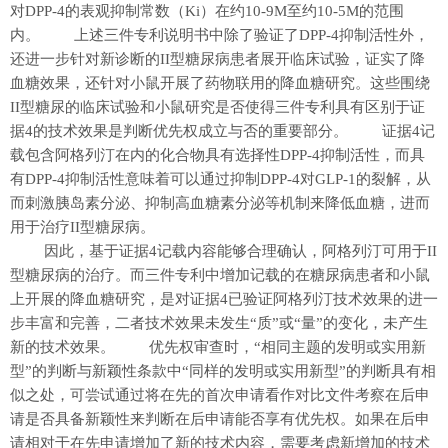
对DPP-4的表观抑制常数（Ki）在约10-9M至约10-5M的范围
内。 上述三件专利说明书中除了验证了DPP-4抑制活性外，
还进一步针对新诊断的II型糖尿病患者展开临床试验，证实了降
血糖效果，还针对小鼠开展了药物联用的降血糖研究。这些围绕
II型糖尿的临床试验和小鼠研究是否使得三件专利具有区别于证
据4的技术效果是判断优先权成立与否的重要部分。 证据4记
载包含阿格列汀在内的化合物具有选择性DPP-4抑制活性，而具
有DPP-4抑制活性意味着可以通过抑制DPP-4对GLP-1的裂解，从
而刺激胰岛素分泌、抑制高血糖素分泌等机制来降低血糖，进而
用于治疗II型糖尿病。
因此，基于证据4记载内容能够合理确认，阿格列汀可用于II
型糖尿病的治疗。而三件专利中增加记载的在糖尿病患者和小鼠
上开展的降血糖研究，是对证据4已验证阿格列汀技术效果的进一
步丰富和完善，二者技术效果未发生“质”或“量”的变化，未产生
新的技术效果。 优先权审查时，“相同主题的发明或实用新
型”的判断与新颖性条款中“同样的发明或实用新型”的判断具有相
似之处，可尝试通过将在先的首次申请看作对比文件考察在后申
请是否具备新颖性来判断在后申请能否享有优先权。如果在后申
请相对于在先申请增加了新的技术内容，需要考虑新增加的技术