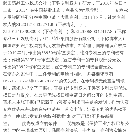
武田药品工业株式会社（下称专利权人）研发，于2010年在日本
上市，2013年在中国获批上市，商品名为“尼欣那”。 专利权
人围绕阿格列汀在中国申请了大量专利。2018年9月，针对专利
权人的ZL201210332271.8（下称专利一）、
ZL201210399309.3（下称专利二）和ZL200680042417.8（下称
专利三）发明专利，亚宝药业集团股份有限公司（下称请求人）
向国家知识产权局提出无效宣告请求。经审理，国家知识产权局
于2019年2月作出第38950号审查决定，维持专利三的专利权有
效；作出第38951号审查决定，宣告专利一的专利权部分无效；
作出第38952号审查决定，宣告专利二的专利权全部无效。
在该系列案件中，三件专利的申请日相同，并都要求享有
US60/717558和US60/747273的优先权。在专利权无效宣告请求
时，请求人提交了证据4，证据4是专利权人于涉案专利最早优先
权日之前提交、在最早优先权日和申请日之间公开的专利申请。
请求人主张证据4已记载了与涉案专利相同主题的发明，作为涉案
专利优先权基础的在先申请并非首次申请，涉案专利的优先权不
成立，由此涉案专利的权利要求1相对于证据4不具备新颖
性。 优先权成立的条件 优先权是《保护工业产权巴黎公
约》中的一项基本原则，我国专利法第二十九条、专利法实施细