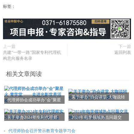
标签：
上一篇
下一篇
共建“一带一路”国家专利代理机
返回列表
构意向服务名录
相关文章阅读
关于举办“协会讲堂-大咖说转
代理师协会成功举办“会”聚星
化”第3期专题培训的通知
火·青学堂 ——走进光影世界
活动
关于举办2024年专利代理师
2024年电学领域热点问题交
实习培训班（北京）的报名
流培训班在黔成功举办
通知
代理师协会召开警示教育专题学习会