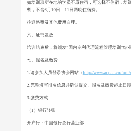
如培训班所在地的学员不愿住宿，可选择不住宿，培训费
餐，不含6月10日—11日两晚住宿费。
往返路费及其他费用自理。
六、证书发放
培训结束后，将颁发“国内专利代理流程管理培训”结
七、报名及缴费
1.请参加人员登录协会网站（
http://www.acpaa.cn/font/
2.完整填写报名信息并确认提交。报名及缴费起止日期为2
3.缴费方式
（1）银行转账
开户行：中国银行总行营业部