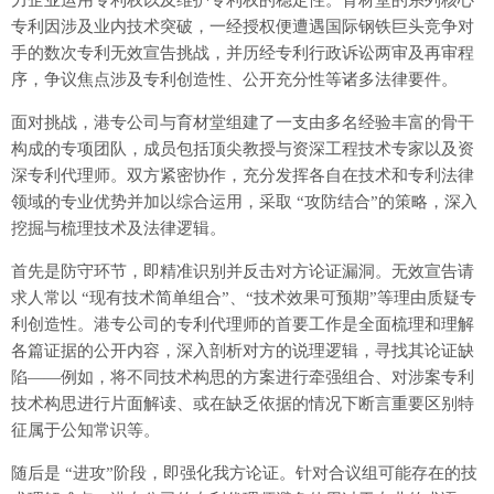
力企业运用专利权以及维护专利权的稳定性。育材堂的系列核心
专利因涉及业内技术突破，一经授权便遭遇国际钢铁巨头竞争对
手的数次专利无效宣告挑战，并历经专利行政诉讼两审及再审程
序，争议焦点涉及专利创造性、公开充分性等诸多法律要件。
面对挑战，港专公司与育材堂组建了一支由多名经验丰富的骨干
构成的专项团队，成员包括顶尖教授与资深工程技术专家以及资
深专利代理师。双方紧密协作，充分发挥各自在技术和专利法律
领域的专业优势并加以综合运用，采取 “攻防结合”的策略，深入
挖掘与梳理技术及法律逻辑。
首先是防守环节，即精准识别并反击对方论证漏洞。无效宣告请
求人常以 “现有技术简单组合”、“技术效果可预期”等理由质疑专
利创造性。港专公司的专利代理师的首要工作是全面梳理和理解
各篇证据的公开内容，深入剖析对方的说理逻辑，寻找其论证缺
陷——例如，将不同技术构思的方案进行牵强组合、对涉案专利
技术构思进行片面解读、或在缺乏依据的情况下断言重要区别特
征属于公知常识等。
随后是 “进攻”阶段，即强化我方论证。针对合议组可能存在的技