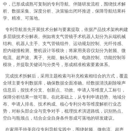
中，已形成成熟可复制的专利导航、伴随研发流程，围绕技术解
析、数据采集、深度分析、决策输出闭环推进，保障导航结果科
学、精准、可落地。
专利导航首先开展技术分解与要素提取，依据产品技术架构构建
多层级技术分解表。例如将支气管镜手术机器人划分为从端机械
结构、机器人主手、支气管镜组件、运动规划控制、光纤传感、
腔内碰撞检测、整机设计等模块；将家用美容仪划分为射频、微
电流、超声波、离子、光能、触头结构、电路控制、功能控制等
模块，并提取关键词与分类号，形成精准检索要素体系。
完成技术拆解后，采用主题检索与补充检索相结合的方式，覆盖
全球主要专利数据库，确保数据全面准确。经数据清洗剔除噪声
信息后，按技术分支、创新点、功效、申请人等维度人工标引，
保障分析结果一致可靠。在此基础上，从专利申请趋势、地域分
布、申请人排名、技术构成、核心专利分布等维度解析行业态
势，对标头部企业与竞争对手，梳理技术演进路线，识别热点、
空白与瓶颈点，结合企业自身条件形成可落地的研发建议。
在家用手持美容仪专利导航实践中，围绕射频、微电流、超声