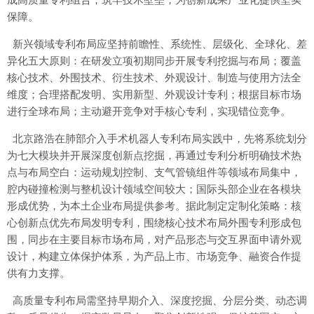
成高质量专利组合，筑牢技术壁垒，为创新成果产业化提供坚实
保障。
新兴领域专利布局应坚持前瞻性、系统性、层级化、全球化、差
异化五大原则：在研发立项初期同步开展专利挖掘与布局；覆盖
核心技术、外围技术、衍生技术、外观设计、制造与使用方法全
维度；合理搭配发明、实用新型、外观设计专利；根据目标市场
进行全球布局；主动避开竞争对手核心专利，实现错位竞争。
北京路浩在肺部介入手术机器人专利布局实践中，先将系统划分
为七大模块并开展深度创新点挖掘，再通过专利分析明确技术热
点与布局空白：运动规划控制、支气管镜组件等领域布局集中，
腔内碰撞检测与整机设计领域空间较大；国际头部企业在各模块
形成优势，为本土企业布局提供参考。据此制定定制化策略：核
心创新点优先布局发明专利，围绕核心技术布局外围专利形成包
围，同步在主要目标市场布局，对产品形态与交互界面申请外观
设计，构建立体保护体系，为产品上市、市场竞争、融资合作提
供有力支撑。
高质量专利布局需坚持早期介入、深度挖掘、分层分类、动态调