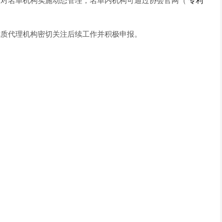
对名单机构实施动态管理，名单内机构可通过协会官网（
专利
质代理机构密切关注后续工作并积极申报。