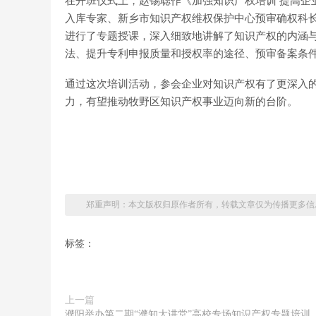
在开班仪式上，赵锡聪作《加强知识产权培训 提高企
入库专家、新乡市知识产权维权保护中心预审确权科长
进行了专题授课，深入细致地讲解了知识产权的内涵
法、提升专利申报质量和授权率的途径、预审备案条
通过这次培训活动，参会企业对知识产权有了更深入
力，有望推动牧野区知识产权事业迈向新的台阶。
郑重声明：本文版权归原作者所有，转载文章仅为传播更多信
标签：
上一篇
濮阳举办第二期“濮知大讲堂”高校专场知识产权专题培训