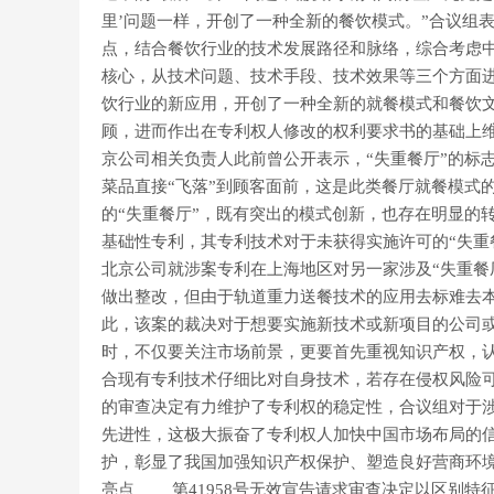
里’问题一样，开创了一种全新的餐饮模式。”合议
点，结合餐饮行业的技术发展路径和脉络，综合考虑
核心，从技术问题、技术手段、技术效果等三个方面
饮行业的新应用，开创了一种全新的就餐模式和餐饮
顾，进而作出在专利权人修改的权利要求书的基础
京公司相关负责人此前曾公开表示，“失重餐厅”的标
菜品直接“飞落”到顾客面前，这是此类餐厅就餐模式
的“失重餐厅”，既有突出的模式创新，也存在明显
基础性专利，其专利技术对于未获得实施许可的“失重
北京公司就涉案专利在上海地区对另一家涉及“失重餐
做出整改，但由于轨道重力送餐技术的应用去标难去
此，该案的裁决对于想要实施新技术或新项目的公司
时，不仅要关注市场前景，更要首先重视知识产权，
合现有专利技术仔细比对自身技术，若存在侵权风险
的审查决定有力维护了专利权的稳定性，合议组对于
先进性，这极大振奋了专利权人加快中国市场布局的
护，彰显了我国加强知识产权保护、塑造良好营商环
亮点 第41958号无效宣告请求审查决定以区别特