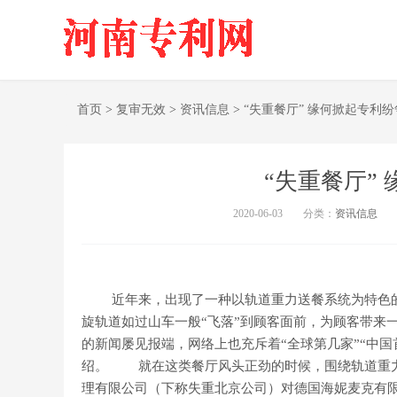
首页
>
复审无效
>
资讯信息
>
“失重餐厅” 缘何掀起专利
“失重餐厅”
2020-06-03
分类：
资讯信息
近年来，出现了一种以轨道重力送餐系统为特色的餐
旋轨道如过山车一般“飞落”到顾客面前，为顾客带来
的新闻屡见报端，网络上也充斥着“全球第几家”“中国
绍。 就在这类餐厅风头正劲的时候，围绕轨道重力
理有限公司（下称失重北京公司）对德国海妮麦克有限责