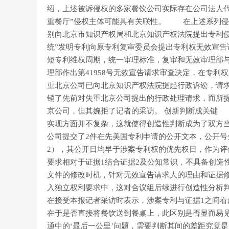
绍，上述被诉侵权的多家餐饮公司实际存在公司法人
重餐厅”侵权主体可能具有关联性。 在上述系列侵
别向北京市知识产权局和北京知识产权法院提出专利
统”发明专利向原专利复审委员会提出专利权无效宣告
短专利维权周期，统一审理标准，复审和无效审理部
理部作出第41958号无效宣告请求审查决定，在专
重北京公司已向北京知识产权法院提起行政诉讼，请
销了先前对失重北京公司提出的行政处理请求，而所
京公司，但其婉拒了记者的采访。 创新判断成关键
实现方面并不复杂，这就使得创造性判断成为了双方
公司提交了2件在先美国专利申请的公开文本，公开号分别为
2），其公开日均早于涉案专利权的优先权日，作为
要求相对于证据1结合证据2及公知常识，不具备创
文件的修改时机，针对无效宣告请求人的理由和证据
入独立权利要求中，这对合议组后续进行创造性分析
在接受本报记者采访时表示，涉案专利与证据1之间
在于是否直接将餐饮送到餐桌上，此区别是否显而易
通中的‘最后一公里’问题，需要判断其间的差距究竟