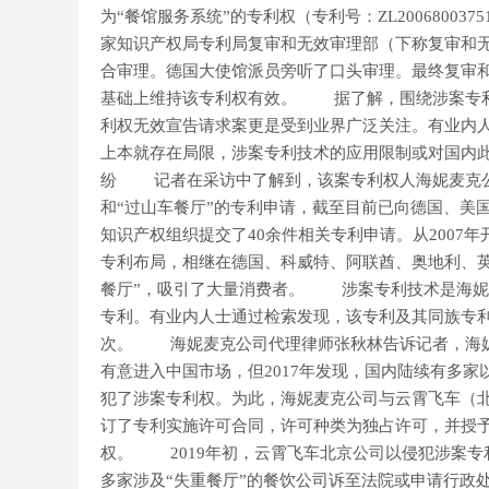
为“餐馆服务系统”的专利权（专利号：ZL20068003
家知识产权局专利局复审和无效审理部（下称复审和
合审理。德国大使馆派员旁听了口头审理。最终复审
基础上维持该专利权有效。 据了解，围绕涉案专利
利权无效宣告请求案更是受到业界广泛关注。有业内人
上本就存在局限，涉案专利技术的应用限制或对国内
纷 记者在采访中了解到，该案专利权人海妮麦克公司
和“过山车餐厅”的专利申请，截至目前已向德国、美
知识产权组织提交了40余件相关专利申请。从2007
专利布局，相继在德国、科威特、阿联酋、奥地利、英国、俄罗斯等
餐厅”，吸引了大量消费者。 涉案专利技术是海妮
专利。有业内人士通过检索发现，该专利及其同族专利
次。 海妮麦克公司代理律师张秋林告诉记者，海妮
有意进入中国市场，但2017年发现，国内陆续有多家以“
犯了涉案专利权。为此，海妮麦克公司与云霄飞车（
订了专利实施许可合同，许可种类为独占许可，并授
权。 2019年初，云霄飞车北京公司以侵犯涉案专
多家涉及“失重餐厅”的餐饮公司诉至法院或申请行政