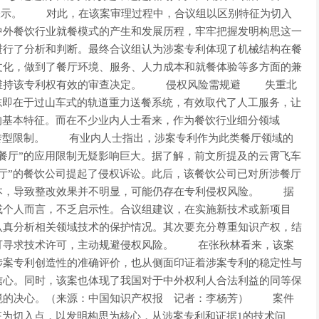
组表示。 对此，在该案审理过程中，合议组以区别特征为切入
中外餐饮行业就餐模式的产生和发展历程，牢牢把握发明构思这一
进行了分析和判断。最终合议组认为涉案专利体现了机械结构在餐
文化，做到了餐厅环境、服务、人力成本和就餐体验等多方面的兼
上维持该专利权有效的审查决定。 侵权风险需规避 失重北
志即在于过山车式的轨道重力送餐系统，有效取代了人工服务，让
的基本特征。而在不少业内人士看来，作为餐饮行业细分领域
的转型限制。 有业内人士指出，涉案专利作为此类餐厅领域的
餐厅”的应用限制无疑影响巨大。据了解，前文所提及的云霄飞车
厅”的餐饮公司提起了侵权诉讼。此后，该餐饮公司已对所涉餐厅
本，导致整改效果并不明显，可能仍存在专利侵权风险。 据
或个人而言，不乏启示性。合议组建议，在实施新技术或新项目
认真分析相关领域技术的保护情况。其次要充分尊重知识产权，结
可寻求技术许可，主动规避侵权风险。 在张秋林看来，该案
涉案专利创造性的准确评价，也从侧面印证着涉案专利的稳定性与
信心。同时，该案也体现了我国对于中外权利人合法利益的同等保
境的决心。（来源：中国知识产权报 记者：李杨芳） 案件
征为切入点，以发明构思为核心，从涉案专利和证据1的技术问