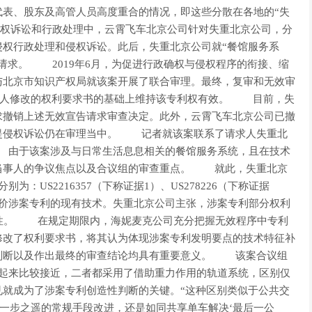
代表、股东及高管人员高度重合的情况，即这些分散在各地的“失
权诉讼和行政处理中，云霄飞车北京公司针对失重北京公司，分
侵权行政处理和侵权诉讼。此后，失重北京公司就“餐馆服务系
请求。 2019年6月，为促进行政确权与侵权程序的衔接、缩
与北京市知识产权局就该案开展了联合审理。最终，复审和无效审
利权人修改的权利要求书的基础上维持该专利权有效。 目前，失
求撤销上述无效宣告请求审查决定。此外，云霄飞车北京公司已撤
提侵权诉讼仍在审理当中。 记者就该案联系了请求人失重北
 由于该案涉及与日常生活息息相关的餐馆服务系统，且在技术
当事人的争议焦点以及合议组的审查重点。 就此，失重北京
：US2216357（下称证据1）、US278226（下称证据
评价涉案专利的现有技术。失重北京公司主张，涉案专利部分权利
造性。 在规定期限内，海妮麦克公司充分把握无效程序中专利
修改了权利要求书，将其认为体现涉案专利发明要点的技术特征补
判断以及作出最终的审查结论均具有重要意义。 该案合议组
看起来比较接近，二者都采用了借助重力作用的轨道系统，区别仅
见就成为了涉案专利创造性判断的关键。“这种区别类似于公共交
是一步之遥的常规手段改进，还是如同共享单车解决‘最后一公