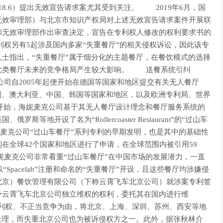
7518.6）提出无效宣告请求案尤其受到关注。 2019年6月，国
无效审理部）与北京市知识产权局对上述无效宣告请求案件开展联
和无效审理部作出审查决定，宣告在专利权人修改的权利要求书的
权另有5起涉及国内多家“失重餐厅”的相关侵权诉讼，因此该专
士指出，“失重餐厅”属于细分化的主题餐厅，在餐饮模式的选择
此类餐厅未来的竞争格局产生较大影响。 送餐系统引纠
自2005年起便开始在德国等国家和地区提交有关无人餐厅
国、澳大利亚、中国、韩国等国家和地区，以及欧洲专利局、世界
年开始，海妮麦克公司基于其无人餐厅设计理念和餐厅服务系统的
地开设了名为“Rollercoaster Restaurant”的“过山车
麦克公司“过山车餐厅”系列专利的早期发明，也是其中的基础性
在全球42个国家和地区进行了申请，在全球范围内被引用59
麦克公司非常看重“过山车餐厅”在中国市场的发展潜力，一直
Spacelab”注册和命名的“失重餐厅”开设，且这些餐厅均涉嫌侵
北京）餐饮管理有限公司（下称云霄飞车北京公司）就涉案专利签
予云霄飞车北京公司独立维权的权利，委托其在国内进行维
利权、不正当竞争为由，将北京、上海、深圳、苏州、西安等地
处理，而失重北京公司也为被诉侵权方之一。此外，据张秋林介