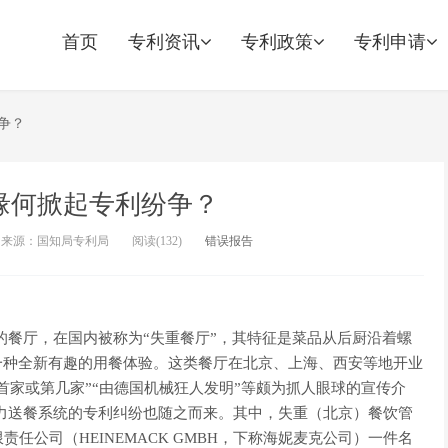
首页
专利资讯
专利政策
专利申请
纷争？
 缘何掀起专利纷争？
来源：国知局专利局
阅读(
132)
错误报告
厅，在国内被称为“失重餐厅”，其特征是菜品从后厨沿着螺
一种全新有趣的用餐体验。这类餐厅在北京、上海、西安等地开业
首家或第几家”“由德国机械狂人发明”等颇为抓人眼球的宣传介
送餐系统的专利纠纷也随之而来。其中，失重（北京）餐饮管
任公司（HEINEMACK GMBH，下称海妮麦克公司）一件名