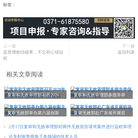
标签：
上一篇
下一篇
提质增效结硕果，不忘初心续征
返回列表
程
相关文章阅读
复审和无效审理部召开2020
复审和无效审理部多措并举
年党建和党风廉政建设工作
保障业务工作运转
会议
复审无效部举办第六届创新
复审无效部赴广东省开展驻
主体大会
场审理
2月17日复审和无效审理部对两件无效宣告请求案件进行远程审理
论专利审查视角下本领域的技术人员