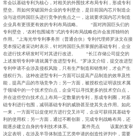
常会以基础专利为核心，对相关的外围技术布局专利，形成专利
壁垒。而如何突破国外企业的专利壁垒，是目前国内芯片制造企
业与这些跨国巨头进行竞争的焦点之一，这就要求国内芯片制造
企业具有更强更有效的专利布局战略。 “面对跨国巨头们的
专利壁垒，‘农村包围城市’式的专利布局战略也许会发挥独特的
作用。”上海光华专利事务所（普通合伙）专利代理师罗泳文在接
受本报记者采访时表示，针对跨国巨头所掌握的基础专利，企业
在进行技术研发时可对其进行改进。 “长江存储公司提交的
上述发明专利申请就属于改进型专利。”罗泳文介绍，提交改进型
专利申请不会涉及侵权风险，只有生产制造和销售时，才会产生
侵权行为。这种改进型专利一方面可以提高产品制造的效率及性
能，提高产品的市场竞争力；另一方面，被授权也证明该技术属
于领域中的一个技术空白点，企业可以寻找更多的技术空白点，
并在这些空白技术点上布局一定数量的专利，形成专利圈，对基
础专利进行包围，减弱基础专利的威胁甚至使其失去作用。如此
一来，一方面可以促使对方进行交叉许可，企业可获得其基础专
利的使用权；另一方面，通过不断创新，完成专利战略布局，还
能逐步建立自身的专利技术体系。 案件亮点 该案的复审
决定表明，在涉及半导体制造工艺类申请的创造性评判中，需要