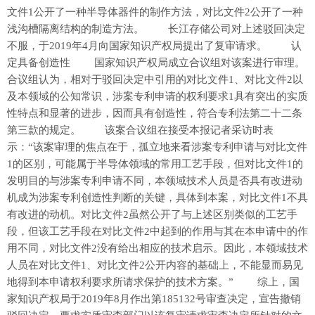
文件1公开了一种半导体器件的制作方法，对比文件2公开了一种
浅沟槽隔离结构的制造方法。 长江存储公司对上述驳回决定
不服，于2019年4月向国家知识产权局提出了复审请求。 认
定具备创造性 国家知识产权局成立合议组对该案进行审理。
合议组认为，相对于驳回决定中引用的对比文件1、对比文件2以
及本领域的公知常识，涉案专利申请的权利要求1具有突出的实质
性特点和显著的进步，因而具有创造性，符合专利法第二十二条
第三款的规定。 该案合议组在接受本报记者采访时表
示：“该案审理的焦点在于，孤立地来看涉案专利申请与对比文件
1的区别，可能属于半导体领域的常用工艺手段，但对比文件1的
发明目的与涉案专利申请不同，本领域技术人员是否具有改进动
机成为涉案专利创造性判断的关键，具体到本案，对比文件1不具
有改进的动机。对比文件2虽然公开了与上述区别类似的工艺手
段，但该工艺手段在对比文件2中起到的作用与其在本申请中的作
用不同，对比文件2没有给出相应的技术启示。因此，本领域技术
人员在对比文件1、对比文件2公开内容的基础上，不能显而易见
地得到本申请权利要求所请求保护的技术方案。” 综上，国
家知识产权局于2019年8月作出第185132号审查决定，宣告撤销