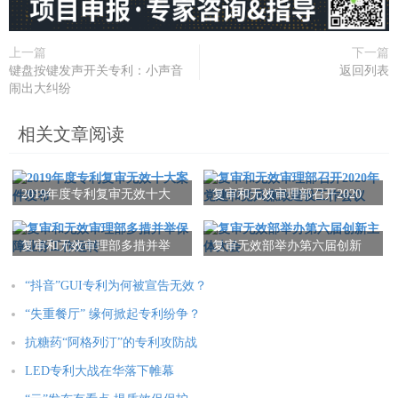
上一篇
下一篇
键盘按键发声开关专利：小声音
返回列表
闹出大纠纷
相关文章阅读
2019年度专利复审无效十大
复审和无效审理部召开2020
案件发布
年党建和党风廉政建设工作
会议
复审和无效审理部多措并举
复审无效部举办第六届创新
保障业务工作运转
主体大会
“抖音”GUI专利为何被宣告无效？
“失重餐厅” 缘何掀起专利纷争？
抗糖药“阿格列汀”的专利攻防战
LED专利大战在华落下帷幕