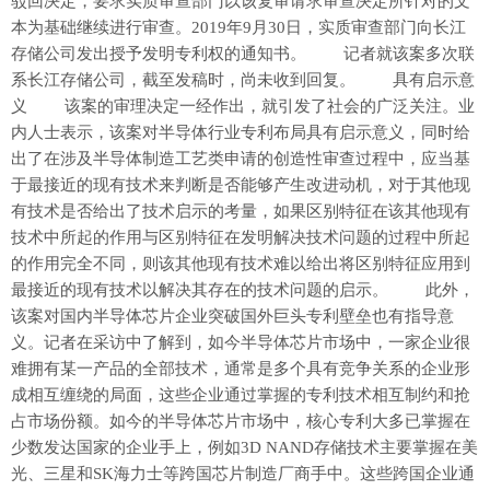
驳回决定，要求实质审查部门以该复审请求审查决定所针对的文
本为基础继续进行审查。2019年9月30日，实质审查部门向长江
存储公司发出授予发明专利权的通知书。 记者就该案多次联
系长江存储公司，截至发稿时，尚未收到回复。 具有启示意
义 该案的审理决定一经作出，就引发了社会的广泛关注。业
内人士表示，该案对半导体行业专利布局具有启示意义，同时给
出了在涉及半导体制造工艺类申请的创造性审查过程中，应当基
于最接近的现有技术来判断是否能够产生改进动机，对于其他现
有技术是否给出了技术启示的考量，如果区别特征在该其他现有
技术中所起的作用与区别特征在发明解决技术问题的过程中所起
的作用完全不同，则该其他现有技术难以给出将区别特征应用到
最接近的现有技术以解决其存在的技术问题的启示。 此外，
该案对国内半导体芯片企业突破国外巨头专利壁垒也有指导意
义。记者在采访中了解到，如今半导体芯片市场中，一家企业很
难拥有某一产品的全部技术，通常是多个具有竞争关系的企业形
成相互缠绕的局面，这些企业通过掌握的专利技术相互制约和抢
占市场份额。如今的半导体芯片市场中，核心专利大多已掌握在
少数发达国家的企业手上，例如3D NAND存储技术主要掌握在美
光、三星和SK海力士等跨国芯片制造厂商手中。这些跨国企业通