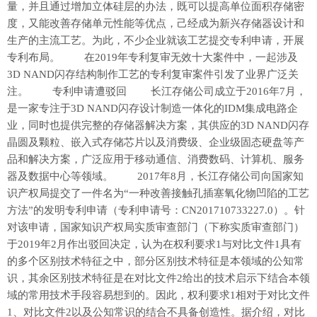
量，并且通过增加立体硅层的办法，既可以提高单位面积存储密
度，又能改善存储单元性能等优点，己经成为新兴存储器设计和
生产的主流工艺。为此，不少企业就该工艺提交专利申请，开展
专利布局。 在2019年专利复审无效十大案件中，一起涉及
3D NAND闪存结构制作工艺的专利复审案件引发了业界广泛关
注。 专利申请遭驳回 长江存储公司成立于2016年7月，
是一家专注于3D NAND闪存设计制造一体化的IDM集成电路企
业，同时也提供完整的存储器解决方案，其供应的3D NAND闪存
晶圆及颗粒、嵌入式存储芯片以及消费级、企业级固态硬盘等产
品和解决方案，广泛应用于移动通信、消费数码、计算机、服务
器及数据中心等领域。 2017年8月，长江存储公司向国家知
识产权局提交了一件名为“一种改善接触孔插塞氧化物凹陷的工艺
方法”的发明专利申请（专利申请号：CN201710733227.0）。针
对该申请，国家知识产权局实质审查部门（下称实质审查部门）
于2019年2月作出驳回决定，认为在权利要求1与对比文件1具有
的多个区别技术特征之中，部分区别技术特征是本领域的公知常
识，其余区别技术特征是在对比文件2给出的技术启示下结合本领
域的常用技术手段容易想到的。因此，权利要求1相对于对比文件
1、对比文件2以及公知常识的结合不具备创造性。据介绍，对比