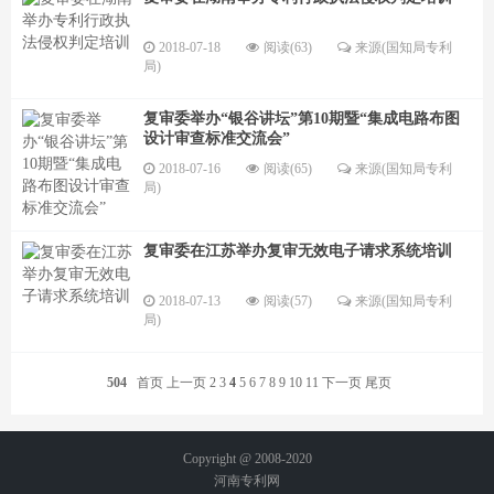
2018-07-18
阅读(63)
来源(国知局专利
局)
复审委举办“银谷讲坛”第10期暨“集成电路布图
设计审查标准交流会”
2018-07-16
阅读(65)
来源(国知局专利
局)
复审委在江苏举办复审无效电子请求系统培训
2018-07-13
阅读(57)
来源(国知局专利
局)
504
首页
上一页
2
3
4
5
6
7
8
9
10
11
下一页
尾页
Copyright @ 2008-2020
河南专利网